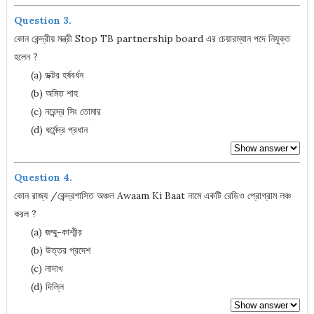
Question 3.
কোন কেন্দ্রীয় মন্ত্রী Stop TB partnership board এর চেয়ারম্যান পদে নিযুক্ত
হলেন ?
(a) ডক্টর হর্ষবর্ধন
(b) অমিত শাহ
(c) নরেন্দ্র সিং তোমার
(d) ধর্মেন্দ্র প্রধান
Question 4.
কোন রাজ্য /কেন্দ্রশাসিত অঞ্চল Awaam Ki Baat নামে একটি রেডিও প্রোগ্রাম লঞ্চ
করল ?
(a) জম্মু-কাশ্মীর
(b) উত্তর প্রদেশ
(c) লাদাখ
(d) দিল্লি