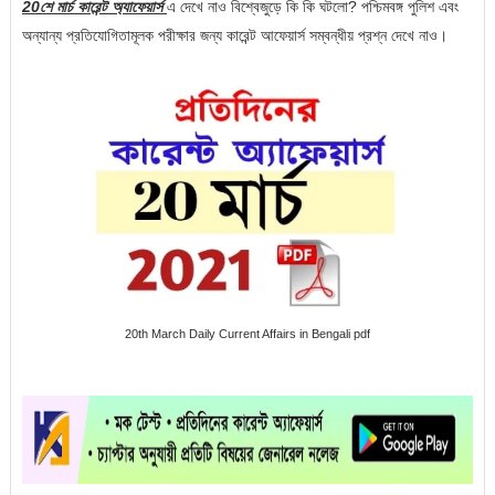
20শে মার্চ
কারেন্ট অ্যাফেয়ার্স
এ
দেখে নাও বিশ্বেজুড়ে কি কি
ঘটলো
? পশ্চিমবঙ্গ পুলিশ এবং
অন্যান্য প্রতিযোগিতামূলক পরীক্ষার জন্য কারেন্ট আফেয়ার্স সম্বন্ধীয় প্রশ্ন দেখে নাও।
20th March Daily Current Affairs in Bengali pdf