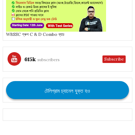
WBSSC গ্ৰুপ C & D Combo ব্যাচ
615k
Subscribe
subscribers
টেলিগ্রাম চ্যানেল যুক্ত হও