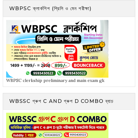
WBPSC ক্লার্কশিপ (প্রিলি ও মেন পরীক্ষা)
WBPSC clerkship preliminary and main exam gk
WBSSC গ্ৰুপ C AND গ্ৰুপ D COMBO ব্যাচ