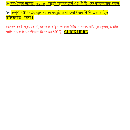
➤
সেপ্টেম্বর মাসের (২০১৯) কারেন্ট অ্যাফেয়ার্স এর পি ডি এফ ডাউনলোড করুন
➤
সম্পূর্ণ 2019 এর জুন মাসের কারেন্ট অ্যাফেয়ার্স এর পি ডি এফ ফাইল
ডাউনলোড করুন।
বাংলাতে কারেন্ট অ্যাফেয়ার্স , জেনারেল সাইন্স, ভারতের ইতিহাস, ভারত ও বিশ্বের ভূগোল, ভারতীয়
সংবিধান এবং মিসলেলিনিয়াস জি কে এর MCQ -
CLICK HERE