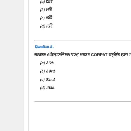
(a) 12টি
(b) 14টি
(c) 15টি
(d) 16টি
Question 5.
ভারতের ও ইন্দোনেশিয়ার মধ্যে কততম
অনুষ্ঠিত হলো ?
CORPAT
(a) 36th
(b) 33rd
(c) 32nd
(d) 30th