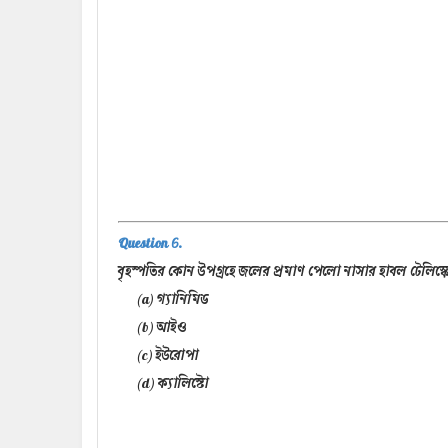
Question 6.
বৃহস্পতির কোন উপগ্রহে জলের প্রমাণ পেলো নাসার হাবল টেলিস্
(a) গ্যানিমিড
(b) আইও
(c) ইউরোপা
(d) ক্যালিস্টো