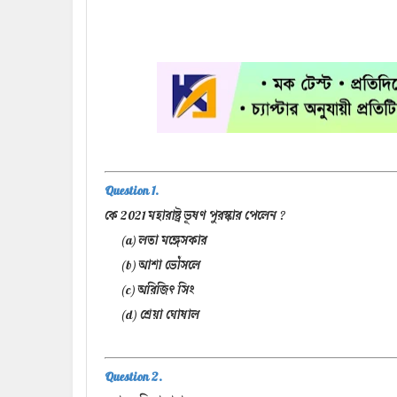
Question 1.
কে 2021 মহারাষ্ট্র ভূষণ পুরস্কার পেলেন ?
(a) লতা মঙ্গেসকার
(b) আশা ভোঁসলে
(c) অরিজিৎ সিং
(d) শ্রেয়া ঘোষাল
Question 2.