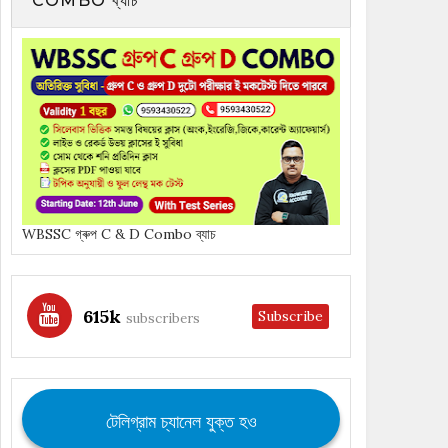
COMBO ব্যাচ
WBSSC গ্ৰুপ C & D Combo ব্যাচ
615k
Subscribe
subscribers
টেলিগ্রাম চ্যানেল যুক্ত হও