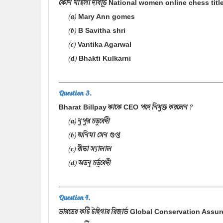
কোন মহিলা দাবাড়ু
National women online chess titl
(a)
Mary Ann gomes
(b)
B Savitha shri
(c)
Vantika Agarwal
(d)
Bhakti Kulkarni
Question 3.
কাকে
পদে নিযুক্ত করলেন ?
Bharat Billpay
CEO
(a) নুপুর চতুর্বেদী
(b) অনিমা সেন গুপ্ত
(c) রীতা স্যালাল
(d) অতনু চর্তুবেদী
Question 4.
ভারতের কটি টাইগার রিজার্ভ
Global Conservation Assur