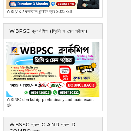
WBP/KP কনস্টেবল প্র্যাক্টিস ব্যাচ 2025-26
WBPSC ক্লার্কশিপ (প্রিলি ও মেন পরীক্ষা)
WBPSC clerkship preliminary and main exam
gk
WBSSC গ্ৰুপ C AND গ্ৰুপ D