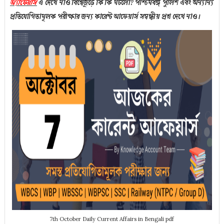
অ্যাফেয়ার্স
এ
দেখে নাও বিশ্বেজুড়ে কি কি
ঘটলো
? পশ্চিমবঙ্গ পুলিশ এবং অন্যান্য
প্রতিযোগিতামূলক পরীক্ষার জন্য কারেন্ট আফেয়ার্স সম্বন্ধীয় প্রশ্ন দেখে নাও।
7th October Daily Current Affairs in Bengali pdf