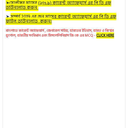
➤
সেপ্টেম্বর মাসের (২০১৯) কারেন্ট অ্যাফেয়ার্স এর পি ডি এফ
ডাউনলোড করুন
➤
সম্পূর্ণ 2019 এর জুন মাসের কারেন্ট অ্যাফেয়ার্স এর পি ডি এফ
ফাইল ডাউনলোড করুন।
বাংলাতে কারেন্ট অ্যাফেয়ার্স , জেনারেল সাইন্স, ভারতের ইতিহাস, ভারত ও বিশ্বের
ভূগোল, ভারতীয় সংবিধান এবং মিসলেলিনিয়াস জি কে এর MCQ -
CLICK HERE