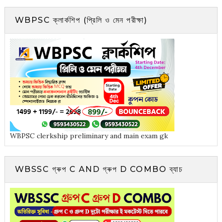
WBPSC ক্লার্কশিপ (প্রিলি ও মেন পরীক্ষা)
WBPSC clerkship preliminary and main exam gk
WBSSC গ্ৰুপ C AND গ্ৰুপ D COMBO ব্যাচ