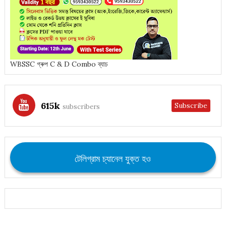
WBSSC গ্ৰুপ C & D Combo ব্যাচ
615k
Subscribe
subscribers
টেলিগ্রাম চ্যানেল যুক্ত হও