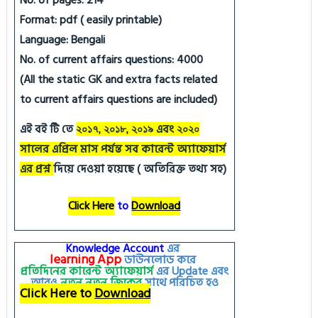
No. of pages: 214
Format: pdf ( easily printable)
Language: Bengali
No. of current affairs questions: 4000
(All the static GK and extra facts related
to current affairs questions are included)
এই বই টি তে
এবং
২০১৭, ২০১৮, ২০১৯
২০২০
সালের এপ্রিল মাস পর্যন্ত সব কারেন্ট অ্যাফেয়ার্স
এর প্রশ্ন
দিয়ে দেওয়া হয়েছে ( অতিরিক্ত তথ্য সহ)
Click Here
to
Download
Knowledge Account
এর
learning
App
ডাউনলোড করে
প্রতিদিনের কারেন্ট অ্যাফেয়ার্স
এর
Update
এবং
আরও
নতুন
নতুন
জিকের
সাথে পরিচিত হও
Click Here to
Download