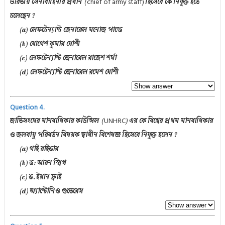
chief of army staff)
ভারতীয় সেনাবাহিনীর প্রধান (
হিসেবে কে নিযুক্ত হতে
চলেছেন ?
(a) লেফটেন্যান্ট জেনারেল মনোজ পান্ডে
(b) যোগেশ কুমার যোশী
(c) লেফটেন্যান্ট জেনারেল রাজেশ শর্মা
(d) লেফটেন্যান্ট জেনারেল রমেশ যোশী
Question 4.
UNHRC
জাতিসংঘের মানবাধিকার কাউন্সিল (
) এর কে বিশ্বের প্রথম মানবাধিকার
ও জলবায়ু পরিবর্তন বিষয়ক স্বাধীন বিশেষজ্ঞ হিসেবে নিযুক্ত হলেন ?
(a) গাই রাইডার
(b) ড: আরন স্মিথ
(c) ড. ইয়ান ফ্রাই
(d) অ্যান্টোনিও গুতেরেস