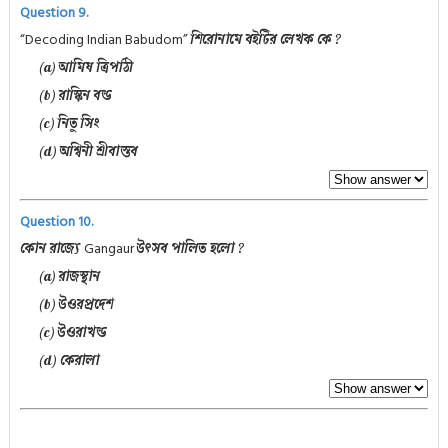
Question 9.
“Decoding Indian Babudom”
শিরোনামে বইটির লেখক কে ?
(a) আমিষ ত্রিপাঠী
(b) রাস্কিন বন্ড
(c) নিতু সিং
(d) অশ্বিনী শ্রীবাস্তব
Question 10.
Gangaur
কোন রাজ্যে
উৎসব পালিত হলো ?
(a) রাজস্থান
(b) উওরপ্রদেশ
(c) উওরাখন্ড
(d) কেরালা