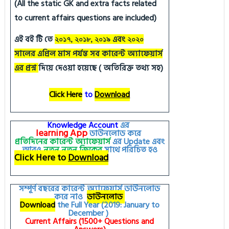
(All the static GK and extra facts related
to current affairs questions are included)
এই বই টি তে
এবং
২০১৭, ২০১৮, ২০১৯
২০২০
সালের এপ্রিল মাস পর্যন্ত সব কারেন্ট অ্যাফেয়ার্স
এর প্রশ্ন
দিয়ে দেওয়া হয়েছে ( অতিরিক্ত তথ্য সহ)
Click Here
to
Download
Knowledge Account
এর
learning
App
ডাউনলোড করে
প্রতিদিনের কারেন্ট অ্যাফেয়ার্স
এর
Update
এবং
আরও
নতুন
নতুন
জিকের
সাথে পরিচিত হও
Click Here to
Download
সম্পূর্ণ বছরের কারেন্ট অ্যাফেয়ার্স ডাউনলোড
করে নাও
ডাউনলোড
Download
the Full Year (2019: January to
December )
Current Affairs (1500+ Questions and