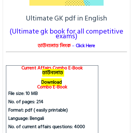
Ultimate GK pdf in English
(Ultimate gk book for all competitive
exams)
ডাউনলোড লিংক
–
Click Here
Current Affairs Combo E-Book
ডাউনলোড
Download
Combo E-Book
File size: 10 MB
No. of pages: 214
Format: pdf ( easily printable)
Language: Bengali
No. of current affairs questions: 4000