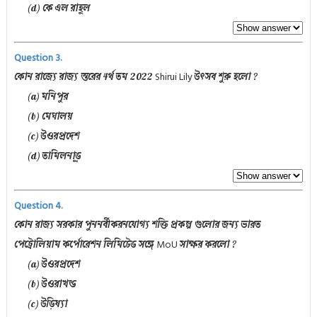
(d) কে এল রাহুল
Question 3.
Shirui Lily
কোন রাজ্যে রাজ্য স্তরের 4র্থ তম 2022
উৎসব শুরু হলো ?
(a) মনিপুর
(b) মেঘালয়
(c) উওরপ্রদেশ
(d) তামিলনাড়ু
Question 4.
কোন রাজ্য সরকার পুননর্বীকরনযোগ্য শক্তি প্রকল্প গুলোর জন্য ভারত
MoU
পেট্রোলিয়াম কর্পোরেশন লিমিটেড সঙ্গে
সাক্ষর করলো ?
(a) উওরপ্রদেশ
(b) উওরাখন্ড
(c) উড়িষ্যা