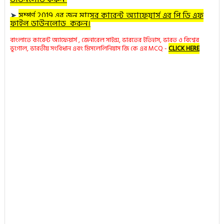
➤
সম্পূর্ণ 2019 এর জুন মাসের কারেন্ট অ্যাফেয়ার্স এর পি ডি এফ
ফাইল ডাউনলোড করুন।
বাংলাতে কারেন্ট অ্যাফেয়ার্স , জেনারেল সাইন্স, ভারতের ইতিহাস, ভারত ও বিশ্বের
ভূগোল, ভারতীয় সংবিধান এবং মিসলেলিনিয়াস জি কে এর MCQ -
CLICK HERE