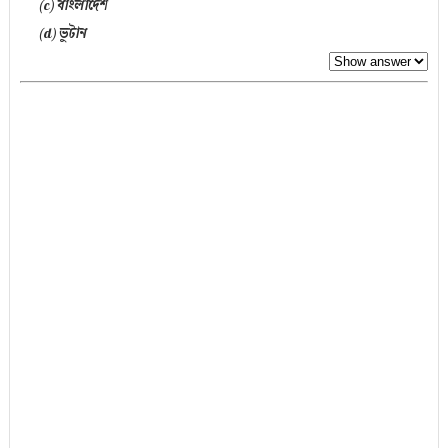
(c) বাংলাদেশ
(d) ভুটান