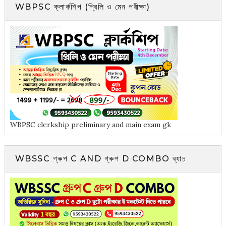
WBPSC ক্লার্কশিপ (প্রিলি ও মেন পরীক্ষা)
WBPSC clerkship preliminary and main exam gk
WBSSC গ্ৰুপ C AND গ্ৰুপ D COMBO ব্যাচ