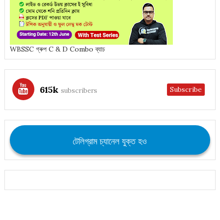
WBSSC গ্ৰুপ C & D Combo ব্যাচ
615k
Subscribe
subscribers
টেলিগ্রাম চ্যানেল যুক্ত হও