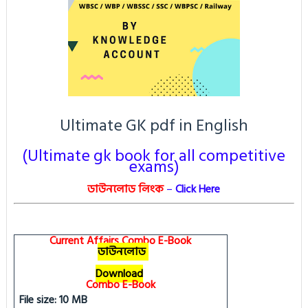
Ultimate GK pdf in English
(Ultimate gk book for all competitive
exams)
ডাউনলোড লিংক
–
Click Here
Current Affairs Combo E-Book
ডাউনলোড
Download
Combo E-Book
File size: 10 MB