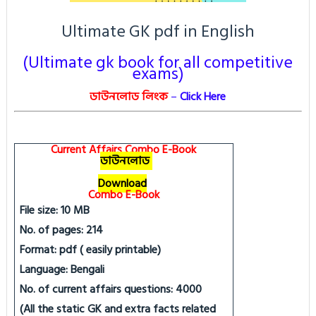
Ultimate GK pdf in English
(Ultimate gk book for all competitive
exams)
ডাউনলোড লিংক
–
Click Here
Current Affairs Combo E-Book
ডাউনলোড
Download
Combo E-Book
File size: 10 MB
No. of pages: 214
Format: pdf ( easily printable)
Language: Bengali
No. of current affairs questions: 4000
(All the static GK and extra facts related