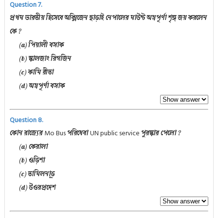
Question 7.
প্রথম ভারতীয় হিসেবে অক্সিজেন ছাড়াই নেপালের মাউন্ট অন্নপূর্ণা শৃঙ্গ জয় করলেন
কে ?
(a) পিয়ালী বসাক
(b) স্কালজাং রিগজিন
(c) কামি রীতা
(d) অন্নপূর্ণা বসাক
Question 8.
Mo Bus
UN public service
কোন রাজ্যের
পরিষেবা
পুরস্কার পেলো ?
(a) কেরালা
(b) ওড়িশা
(c) তামিলনাড়ু
(d) উওরপ্রদেশ