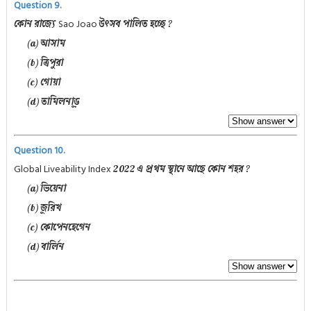
Question 9.
Sao Joao
কোন রাজ্যে
উৎসব পালিত হচ্ছে ?
(a) আসাম
(b) ত্রিপুরা
(c) গোয়া
(d) তামিলনাড়ু
Question 10.
Global Liveability Index
2022 এ প্রথম স্থানে আছে কোন শহর ?
(a) ভিয়েনা
(b) জুরিখ
(c) কোপেনহেগেন
(d) বার্লিন