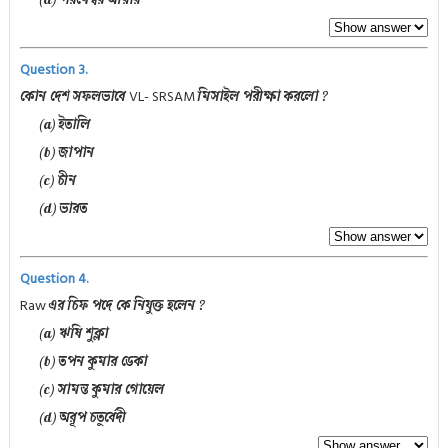
(d) পরমেশ্বর আয়ার
Question 3.
VL- SRSAM
কোন দেশ সফলভাবে
মিসাইল পরীক্ষা করলো ?
(a) ইতালি
(b) জাপান
(c) চীন
(d) ভারত
Question 4.
Raw
এর চিফ পদে কে নিযুক্ত হলেন ?
(a) ঋষি শুক্লা
(b) তপন কুমার ডেকা
(c) সামন্ত কুমার গোয়েল
(d) অরূপ চতুর্বেদী