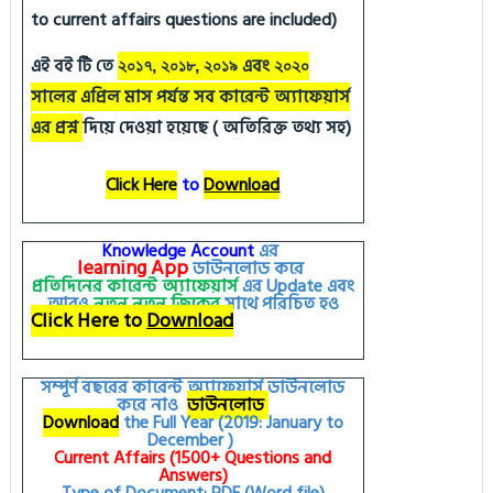
to current affairs questions are included)
এই বই টি তে
এবং
২০১৭, ২০১৮, ২০১৯
২০২০
সালের এপ্রিল মাস পর্যন্ত সব কারেন্ট অ্যাফেয়ার্স
এর প্রশ্ন
দিয়ে দেওয়া হয়েছে ( অতিরিক্ত তথ্য সহ)
Click Here
to
Download
Knowledge Account
এর
learning
App
ডাউনলোড করে
প্রতিদিনের কারেন্ট অ্যাফেয়ার্স
এর
Update
এবং
আরও
নতুন
নতুন
জিকের
সাথে পরিচিত হও
Click Here to
Download
সম্পূর্ণ বছরের কারেন্ট অ্যাফেয়ার্স ডাউনলোড
করে নাও
ডাউনলোড
Download
the Full Year (2019: January to
December )
Current Affairs (1500+ Questions and
Answers)