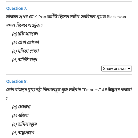
Question 7.
K-Pop
Blackswan
ভারতের প্রথম কে
আর্টিস্ট হিসেবে সাউথ কোরিয়ান ব্র্যান্ড
সদস্য হিসেবে অন্তর্ভুক্ত ?
(a) রকি সান্যাল
(b) শ্রেয়া লোংকা
(c) মনিকা শেক্ষা
(d) অদিতি যাদব
Question 8.
Empress
কোন রাজ্যের মুখ্যমন্ত্রী বিলাসবহুল ক্রুজ লাইনার “
” এর উদ্ভোদন করলো
?
(a) কেরালা
(b) ওড়িশা
(c) তামিলনাড়ুর
(d) অন্ধ্রপ্রদেশ