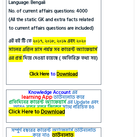
Language: Bengali
No. of current affairs questions: 4000
(All the static GK and extra facts related
to current affairs questions are included)
এই বই টি তে
এবং
২০১৭, ২০১৮, ২০১৯
২০২০
সালের এপ্রিল মাস পর্যন্ত সব কারেন্ট অ্যাফেয়ার্স
এর প্রশ্ন
দিয়ে দেওয়া হয়েছে ( অতিরিক্ত তথ্য সহ)
Click Here
to
Download
Knowledge Account
এর
learning
App
ডাউনলোড করে
প্রতিদিনের কারেন্ট অ্যাফেয়ার্স
এর
Update
এবং
আরও
নতুন
নতুন
জিকের
সাথে পরিচিত হও
Click Here to
Download
সম্পূর্ণ বছরের কারেন্ট অ্যাফেয়ার্স ডাউনলোড
করে নাও
ডাউনলোড