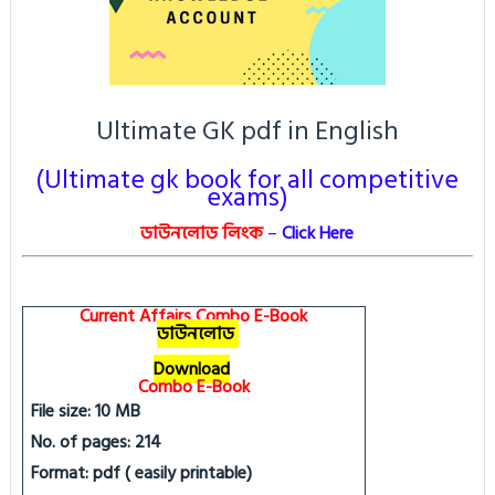
Ultimate GK pdf in English
(Ultimate gk book for all competitive
exams)
ডাউনলোড লিংক
–
Click Here
Current Affairs Combo E-Book
ডাউনলোড
Download
Combo E-Book
File size: 10 MB
No. of pages: 214
Format: pdf ( easily printable)