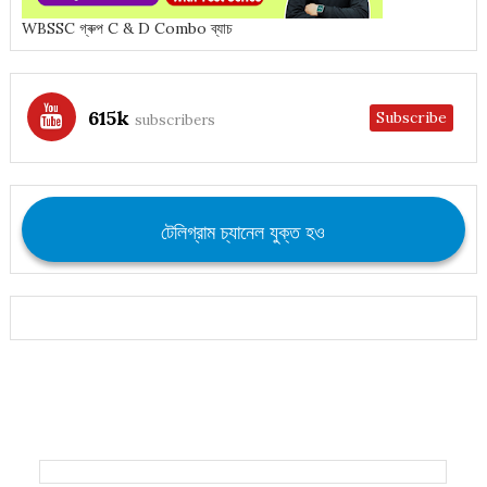
WBSSC গ্ৰুপ C & D Combo ব্যাচ
615k
Subscribe
subscribers
টেলিগ্রাম চ্যানেল যুক্ত হও