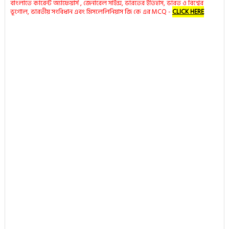
বাংলাতে কারেন্ট অ্যাফেয়ার্স , জেনারেল সাইন্স, ভারতের ইতিহাস, ভারত ও বিশ্বের
ভূগোল, ভারতীয় সংবিধান এবং মিসলেলিনিয়াস জি কে এর MCQ -
CLICK HERE