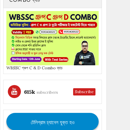
COMBO ব্যাচ
WBSSC গ্ৰুপ C & D Combo ব্যাচ
615k
Subscribe
subscribers
টেলিগ্রাম চ্যানেল যুক্ত হও