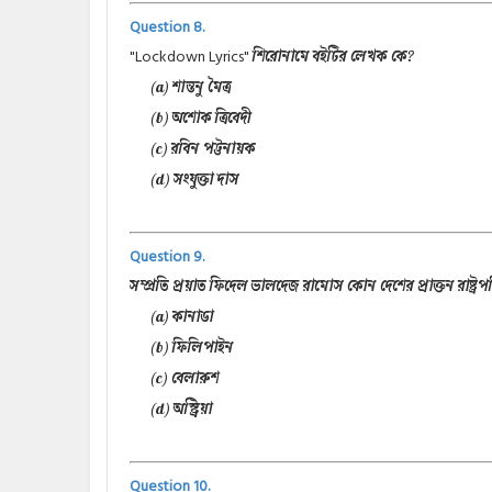
Question 8.
"Lockdown Lyrics"
শিরোনামে বইটির লেখক কে?
(a) শান্তনু মৈত্র
(b) অশোক ত্রিবেদী
(c) রবিন পট্টনায়ক
(d) সংযুক্তা দাস
Question 9.
সম্প্রতি প্রয়াত ফিদেল ভালদেজ রামোস কোন দেশের প্রাক্তন রাষ্ট্রপ
(a) কানাডা
(b) ফিলিপাইন
(c) বেলারুশ
(d) অস্ট্রিয়া
Question 10.