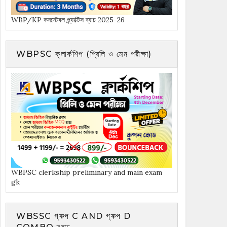
WBP/KP কনস্টেবল প্র্যাক্টিস ব্যাচ 2025-26
WBPSC ক্লার্কশিপ (প্রিলি ও মেন পরীক্ষা)
WBPSC clerkship preliminary and main exam
gk
WBSSC গ্ৰুপ C AND গ্ৰুপ D