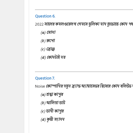
Question 6.
2022
সালের কমলওয়েলথ গেমসে তুলিকা মান জুডোতে কোন প
(a) সোনা
(b) রুপো
(c) ব্রোঞ্জ
(d) কোনটাই নয়
Question 7.
Noise
কোম্পানির নতুন ব্র্যান্ড অ্যাম্বাসেডর হিসেবে কোন বলিউড অ
(a) শ্রদ্ধা কাপুর
(b) আলিয়া ভাট
(c) ভানী কাপুর
(d) কৃতী স্যানন