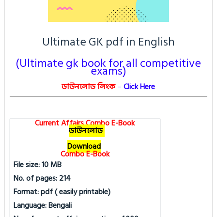
Ultimate GK pdf in English
(Ultimate gk book for all competitive
exams)
ডাউনলোড লিংক
–
Click Here
Current Affairs Combo E-Book
ডাউনলোড
Download
Combo E-Book
File size: 10 MB
No. of pages: 214
Format: pdf ( easily printable)
Language: Bengali