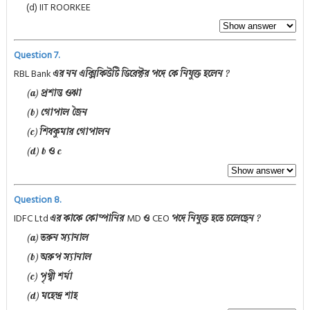
(d) IIT ROORKEE
Question 7.
RBL Bank
এর নন এক্সিকিউটি ডিরেক্টর পদে কে নিযুক্ত হলেন ?
(a) প্রশান্ত ওঝা
(b) গোপাল জৈন
(c) শিবকুমার গোপালন
(d) b ও c
Question 8.
IDFC Ltd
MD
CEO
এর কাকে কোম্পানির
ও
পদে নিযুক্ত হতে চলেছেন ?
(a) তরুন স্যানাল
(b) অরুপ স্যানাল
(c) পৃথ্বী শর্মা
(d) মহেন্দ্র শাহ