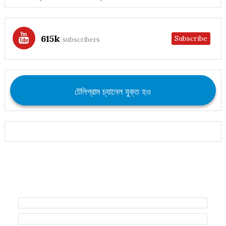
615k
Subscribe
subscribers
টেলিগ্রাম চ্যানেল যুক্ত হও