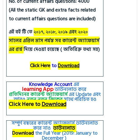
No. of current affairs questions: 4000
(All the static GK and extra facts related
to current affairs questions are included)
এই বই টি তে
এবং
২০১৭, ২০১৮, ২০১৯
২০২০
সালের এপ্রিল মাস পর্যন্ত সব কারেন্ট অ্যাফেয়ার্স
এর প্রশ্ন
দিয়ে দেওয়া হয়েছে ( অতিরিক্ত তথ্য সহ)
Click Here
to
Download
Knowledge Account
এর
learning
App
ডাউনলোড করে
প্রতিদিনের কারেন্ট অ্যাফেয়ার্স
এর
Update
এবং
আরও
নতুন
নতুন
জিকের
সাথে পরিচিত হও
Click Here to
Download
সম্পূর্ণ বছরের কারেন্ট অ্যাফেয়ার্স ডাউনলোড
করে নাও
ডাউনলোড
Download
the Full Year (2019: January to
December )