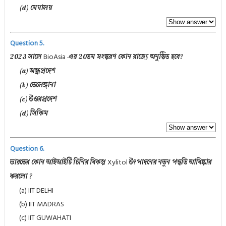
(d) মেঘালয়
Question 5.
BioAsia
2023 সালে
-এর 20তম সংস্করণ কোন রাজ্যে অনুষ্ঠিত হবে?
(a) অন্ধ্রপ্রদেশ
(b) তেলেঙ্গানা
(c) উওরপ্রদেশ
(d) সিকিম
Question 6.
Xylitol
ভারতের কোন আইআইটি চিনির বিকল্প
উৎপাদনের নতুন পদ্ধতি আবিষ্কার
করলো ?
(a) IIT DELHI
(b) IIT MADRAS
(c) IIT GUWAHATI