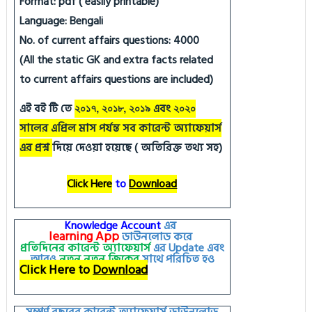
Format: pdf ( easily printable)
Language: Bengali
No. of current affairs questions: 4000
(All the static GK and extra facts related
to current affairs questions are included)
এই বই টি তে
এবং
২০১৭, ২০১৮, ২০১৯
২০২০
সালের এপ্রিল মাস পর্যন্ত সব কারেন্ট অ্যাফেয়ার্স
এর প্রশ্ন
দিয়ে দেওয়া হয়েছে ( অতিরিক্ত তথ্য সহ)
Click Here
to
Download
Knowledge Account
এর
learning
App
ডাউনলোড করে
প্রতিদিনের কারেন্ট অ্যাফেয়ার্স
এর
Update
এবং
আরও
নতুন
নতুন
জিকের
সাথে পরিচিত হও
Click Here to
Download