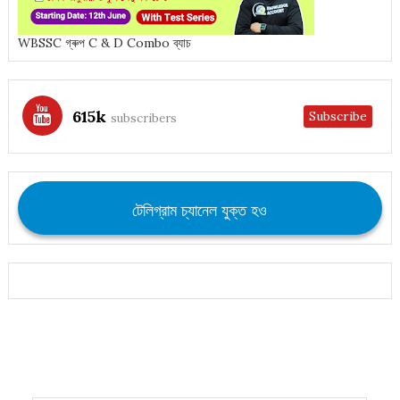
WBSSC গ্ৰুপ C & D Combo ব্যাচ
615k
Subscribe
subscribers
টেলিগ্রাম চ্যানেল যুক্ত হও