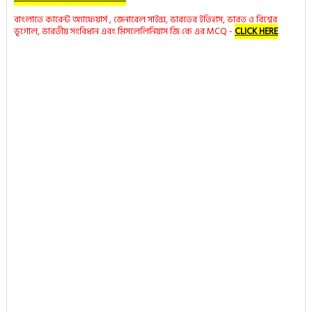
বাংলাতে কারেন্ট অ্যাফেয়ার্স , জেনারেল সাইন্স, ভারতের ইতিহাস, ভারত ও বিশ্বের
ভূগোল, ভারতীয় সংবিধান এবং মিসলেলিনিয়াস জি কে এর MCQ -
CLICK HERE