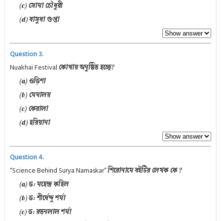
(c) সোমা চৌধুরী
(d) বাসুধা গুপ্তা
Question 3.
Nuakhai Festival
কোথায় অনুষ্ঠিত হচ্ছে?
(a) ওড়িশা
(b) মেঘালয়
(c) কেরালা
(d) হরিয়ানা
Question 4.
“Science Behind Surya Namaskar”
শিরোনামে বইটির লেখক কে ?
(a) ড: মহেন্দ্র কহিল
(b) ড: শীর্ষেন্দু শর্মা
(c) ড: রতনলাল শর্মা