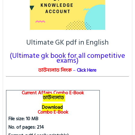
Ultimate GK pdf in English
(Ultimate gk book for all competitive
exams)
ডাউনলোড লিংক
–
Click Here
Current Affairs Combo E-Book
ডাউনলোড
Download
Combo E-Book
File size: 10 MB
No. of pages: 214