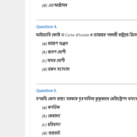
(d) 30 অক্টোবর
Question 4.
বা Cote d'lvoire
আইভোরি কোস্ট
এ ভারতের পরবর্তী রাষ্ট্রদূত হিস
(a) রাজেশ গুঞ্জন
(b) রমেশ যোশী
(c) অমর যোশী
(d) তরুন স্যানাল
Question 5.
সম্প্রতি কোন রাজ্য সরকার গৃহপালিত কুকুরদের রেজিস্ট্রেশন বা
(a) কর্ণাটক
(b) কেরালা
(c) হরিয়ানা
(d) গুজরাট