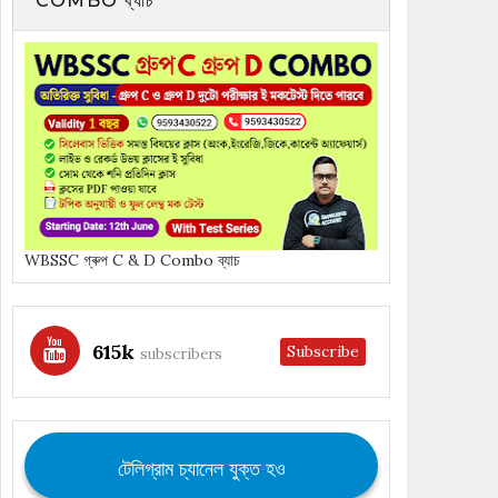
COMBO ব্যাচ
WBSSC গ্ৰুপ C & D Combo ব্যাচ
615k
Subscribe
subscribers
টেলিগ্রাম চ্যানেল যুক্ত হও