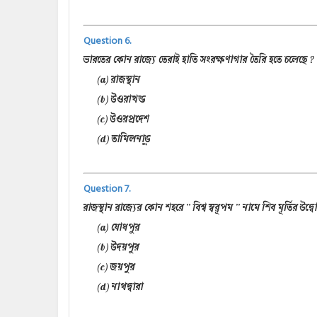
Question 6.
ভারতের কোন রাজ্যে তেরাই হাতি সংরক্ষণাগার তৈরি হতে চলেছে ?
(a) রাজস্থান
(b) উওরাখন্ড
(c) উওরপ্রদেশ
(d) তামিলনাড়ু
Question 7.
রাজস্থান রাজ্যের কোন শহরে ” বিশ্ব স্বরূপম ” নামে শিব মূর্তির উদ
(a) যোধপুর
(b) উদয়পুর
(c) জয়পুর
(d) নাথদ্বারা