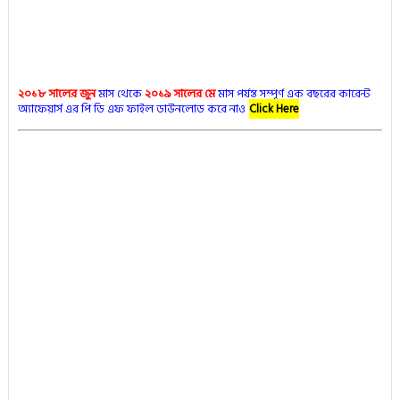
২০১৮ সালের জুন
মাস থেকে
২০১৯ সালের মে
মাস পর্যন্ত সম্পূর্ণ এক বছরের কারেন্ট
অ্যাফেয়ার্স এর পি ডি এফ ফাইল ডাউনলোড করে নাও
Click Here