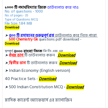
১০০০ টি পদার্থবিদ্যার জিকে
ডাউনলোড করে নাও
No. of questions - 1000
No. of pages - 35
Type of Questions: MCQ
File Size: 1.84 MB
Download
➤
৫০০ টি রসায়নের গুরুত্বপূর্ণ প্রশ্ন
ডাউনলোড করে নিতে পারো
500
Chemistry Gk
questions pdf download -
Download
সম্পূর্ণ
৫০০০ বাংলা জিকে
পি ডি এফ এর
➤
প্র
থম ভাগ
টি ডা
উনলোড করুন 
Download
➤
দ্বিতীয় ভাগ
টি ডা
উনলোড করুন
Download
Indian Economy (English version)
➤
40 Practice Sets
 - 
Download
500 Indian Constitution MCQ
➤
- 
Download
মাসিক কারেন্ট অ্যাফেয়ার্স এর ম্যাগাজিন