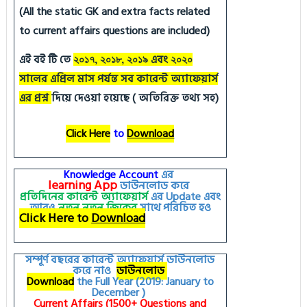
(All the static GK and extra facts related
to current affairs questions are included)
এই বই টি তে
এবং
২০১৭, ২০১৮, ২০১৯
২০২০
সালের এপ্রিল মাস পর্যন্ত সব কারেন্ট অ্যাফেয়ার্স
এর প্রশ্ন
দিয়ে দেওয়া হয়েছে ( অতিরিক্ত তথ্য সহ)
Click Here
to
Download
Knowledge Account
এর
learning
App
ডাউনলোড করে
প্রতিদিনের কারেন্ট অ্যাফেয়ার্স
এর
Update
এবং
আরও
নতুন
নতুন
জিকের
সাথে পরিচিত হও
Click Here to
Download
সম্পূর্ণ বছরের কারেন্ট অ্যাফেয়ার্স ডাউনলোড
করে নাও
ডাউনলোড
Download
the Full Year (2019: January to
December )
Current Affairs (1500+ Questions and