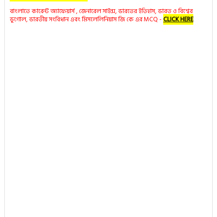
বাংলাতে কারেন্ট অ্যাফেয়ার্স , জেনারেল সাইন্স, ভারতের ইতিহাস, ভারত ও বিশ্বের
ভূগোল, ভারতীয় সংবিধান এবং মিসলেলিনিয়াস জি কে এর MCQ -
CLICK HERE