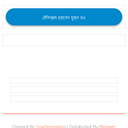
টেলিগ্রাম চ্যানেল যুক্ত হও
Created By
SoraTemplates
| Distributed By
Blogger