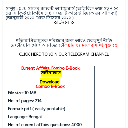
সম্পূর্ণ 2020 সালের কারেন্ট অ্যাফেয়ার্স (অত্তিরিক্ত তথ্য সহ + ২০
এম সি কিউ প্র্যাকটিস সেট + ৩৯ টি কারেন্ট জি কে এর তালিকা)
(জানুয়ারী ২০২০ থেকে ডিসেম্বর ২০২০ )
ডাউনলোড
প্রতিযোগিতামূলক পরিক্ষার জন্য আরও গুরুত্বপুর্ণ স্টাডি
মেটেরিয়াল পেতে আমাদের
টেলিগ্রাম চ্যানেলের সাথে যুক্ত হও
CLICK HERE TO JOIN OUR TELEGRAM CHANNEL
Current Affairs Combo E-Book
ডাউনলোড
Download
Combo E-Book
File size: 10 MB
No. of pages: 214
Format: pdf ( easily printable)
Language: Bengali
No. of current affairs questions: 4000