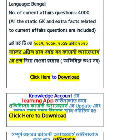
Language: Bengali
No. of current affairs questions: 4000
(All the static GK and extra facts related
to current affairs questions are included)
এই বই টি তে
এবং
২০১৭, ২০১৮, ২০১৯
২০২০
সালের এপ্রিল মাস পর্যন্ত সব কারেন্ট অ্যাফেয়ার্স
এর প্রশ্ন
দিয়ে দেওয়া হয়েছে ( অতিরিক্ত তথ্য সহ)
Click Here
to
Download
Knowledge Account
এর
learning
App
ডাউনলোড করে
প্রতিদিনের কারেন্ট অ্যাফেয়ার্স
এর
Update
এবং
আরও
নতুন
নতুন
জিকের
সাথে পরিচিত হও
Click Here to
Download
সম্পূর্ণ বছরের কারেন্ট অ্যাফেয়ার্স ডাউনলোড
করে নাও
ডাউনলোড