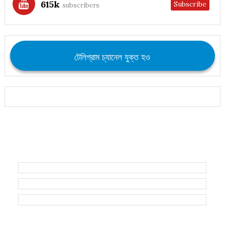
615k
Subscribe
subscribers
টেলিগ্রাম চ্যানেল যুক্ত হও