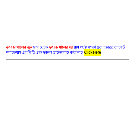
২০১৮ সালের জুন
মাস থেকে
২০১৯ সালের মে
মাস পর্যন্ত সম্পূর্ণ এক বছরের কারেন্ট
অ্যাফেয়ার্স এর পি ডি এফ ফাইল ডাউনলোড করে নাও
Click Here