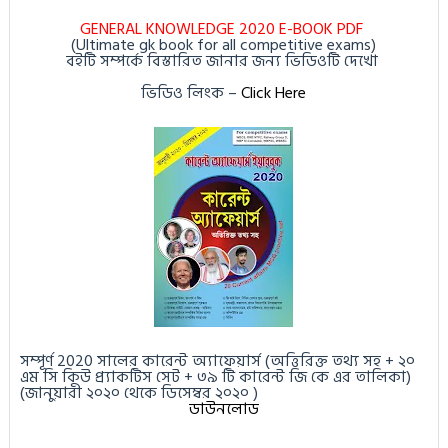
GENERAL KNOWLEDGE 2020 E-BOOK PDF
(Ultimate gk book for all competitive exams)
বইটি সম্পর্কে বিস্তারিত জানার জন্য ভিডিওটি দেখো
ভিডিও লিংক
–
Click Here
সম্পূর্ণ 2020 সালের কারেন্ট অ্যাফেয়ার্স (অত্তিরিক্ত তথ্য সহ + ২০
এম সি কিউ প্র্যাকটিস সেট + ৩৯ টি কারেন্ট জি কে এর তালিকা)
(জানুয়ারী ২০২০ থেকে ডিসেম্বর ২০২০ )
ডাউনলোড