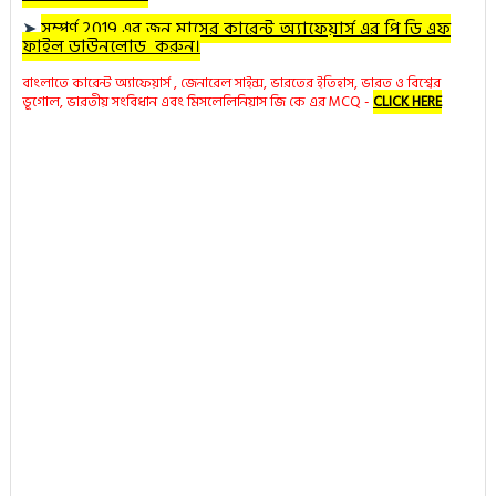
➤
সম্পূর্ণ 2019 এর জুন মাসের কারেন্ট অ্যাফেয়ার্স এর পি ডি এফ
ফাইল ডাউনলোড করুন।
বাংলাতে কারেন্ট অ্যাফেয়ার্স , জেনারেল সাইন্স, ভারতের ইতিহাস, ভারত ও বিশ্বের
ভূগোল, ভারতীয় সংবিধান এবং মিসলেলিনিয়াস জি কে এর MCQ -
CLICK HERE