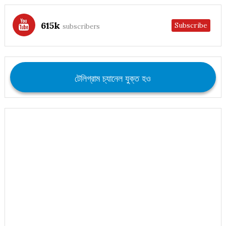
615k
Subscribe
subscribers
টেলিগ্রাম চ্যানেল যুক্ত হও