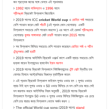
জন
প্রত্যেক
জনের
সঙ্গে
খেলবে
এই
প্রথমবার
1992
সালে
পাকিস্তান
ও
1996
সালে
শ্রীলঙ্কা
ক্রিকেট বিশ্বকাপ জিতেছিল
2019 সালের ICC
cricket World cup
এ
রোহিত
শর্মা
সবচেয়ে
বেশি শতরান করেন মোট
পাঁচটি
(এই প্রথম কোন খেলোয়াড় একটি
বিশ্বকাপে সবচেয়ে বেশি শতরান করলেন ) এর আগে এই রেকর্ড
শ্রীলঙ্কার
খেলোয়াড়
কুমার
সাঙ্গাকারা
মোট
চারটি
শতরান করেন
2015
সালের
বিশ্বকাপে
সব বিশ্বকাপ মিলিয়ে সবচেয়ে বেশি শতরান করেছেন
রোহিত
শর্মা
ও
শচীন
টেন্ডুলকার
মোট
ছয়টি
2019 সালের আইসিসি ক্রিকেট ওয়ার্ল্ড কাপে একটি ম্যাচে সবচেয়ে বেশি
ছক্কা মারেন ইংল্যান্ডের ক্যাপ্টেন
ইয়ান
মরগান
2019 সালের ক্রিকেট বিশ্বকাপে নিউজিল্যান্ডের
টেন্ট
বোল্ট
দ্বিতী
য়
তম
বোলার হিসাবে অস্ট্রেলিয়ার বিরুদ্ধে হ্যাটট্রিক করেন
এই প্রথম ক্রিকেট বিশ্বকাপ ফাইনাল সুপার ওভার হল । সুপার ওভারে
ম্যাচ টাই হলে সুপার ওভার ও 50 ওভার মিলিয়ে যে দল বেশি চার মারে সেই
দল জয়লাভ করবে আইসিসির নিয়ম অনুযায়ী , 2019 সালের ক্রিকেট
বিশ্বকাপে ইংল্যান্ড 50 ওভার ও সুপার ওভার মিলিয়ে নিউজিল্যান্ড এর চেয়ে
বেশি চার মারার জন্য বিশ্বকাপ খেতাব অর্জন করল ।
The official World cup song (2019 সালে)
stand