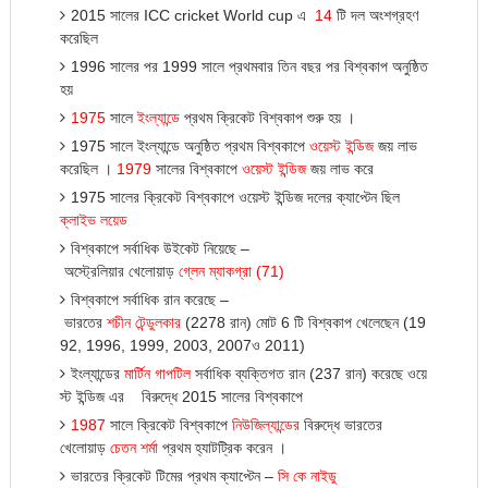
2015 সালের ICC cricket World cup এ
14
টি দল অংশগ্রহণ
করেছিল
1996 সালের পর 1999 সালে প্রথমবার তিন বছর পর বিশ্বকাপ অনুষ্ঠিত
হ
য়
1975
সালে
ইংল্যান্ডে
প্রথম ক্রিকেট বিশ্বকাপ শুরু হ
য়
।
1975 সালে ইংল্যান্ডে অনুষ্ঠিত প্রথম বিশ্বকাপে
ওয়েস্ট
ইন্ডিজ
জ
য়
লাভ
করেছিল ।
1979
সালের বিশ্বকাপে
ওয়েস্ট
ইন্ডিজ
জ
য়
লাভ করে
1975 সালের ক্রিকেট বিশ্বকাপে ওয়েস্ট ইন্ডিজ দলের ক্যাপ্টেন ছিল
ক্লাইভ
লয়েড
বিশ্বকাপে
সর্বাধিক
উইকেট
নিয়েছে
–
অস্ট্রেলিয়ার
খেলোয়াড়
গ্লেন
ম্যাকগ্রা
(71)
বিশ্বকাপে
সর্বাধিক
রান
করেছে
–
ভারতের
শচীন
টেন্ডুলকার
(2278
রান)
মোট
6
টি
বিশ্বকাপ
খেলেছেন
(19
92, 1996, 1999, 2003, 2007ও 2011)
ইংল্যান্ডের
মার্টিন
গাপটিল
সর্বাধিক
ব্যক্তিগত
রান
(237
রান)
করেছে
ওয়ে
স্ট
ইন্ডিজ
এর
বিরুদ্ধে
2015
সালের
বিশ্বকাপে
1987
সালে ক্রিকেট বিশ্বকাপে
নিউজিল্যান্ডের
বিরুদ্ধে ভারতের
খেলোয়া
ড়
চেতন
শর্মা
প্রথম হ্যাটট্রিক করেন ।
ভারতের ক্রিকেট টিমের প্রথম ক্যাপ্টেন –
সি
কে
নাইডু