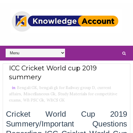
ICC Cricket World cup 2019
summery
in
Bengali GK
,
bengali gk for Railway group D
,
current
affairs
,
Miscellaneous Gk
,
Study Materials for competitive
exams
,
WB PSC Gk
,
WBCS GK
Cricket World Cup 2019
Summery/important Questions