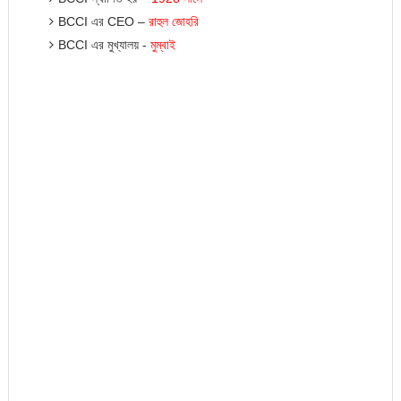
BCCI এর CEO –
রাহুল
জোহরি
BCCI এর মুখ্যালয় -
মুম্বাই