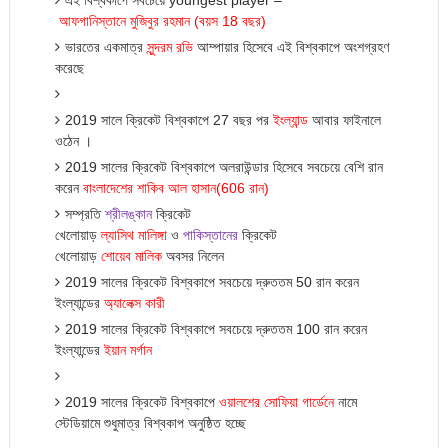
এই বিশ্বকাপে সবচেয়ে youngest player –
আফগানিস্তানে
মুজিবুর
রহমান
(
বয়স
18
বছর
)
ভারতের একমাত্র
সুন্দরম
রভি
আম্পায়ার হিসেবে এই বিশ্বকাপে অংশগ্রহণ
করেছে
2019 সালে ক্রিকেট বিশ্বকাপে 27 বছর পর
ইংল্যান্ড
আবার ফাইনালে
ওঠেন ।
2019 সালের ক্রিকেট বিশ্বকাপে অলরাউন্ডার হিসেবে সবচেয়ে বেশি রান
করেন
বাংলাদেশের
শাকিব
আল
হাসান
(606
রান
)
সম্প্রতি
শ্রীলঙ্কান
ক্রিকেট
খেলোয়া
ড়
ল্যাসিথ
মালিঙ্গা
ও
পাকিস্তানের
ক্রিকেট
খেলোয়াড়
শোয়েব
মালিক
অবসর নিলেন
2019 সালের ক্রিকেট বিশ্বকাপে সবচেয়ে দ্রুততম 50 রান করেন
ইংল্যান্ডের
অ্যালেক্স
কারী
2019 সালের ক্রিকেট বিশ্বকাপে সবচেয়ে দ্রুততম 100 রান করেন
ইংল্যান্ডের
ইয়ান
মর্গান
2019 সালের ক্রিকেট বিশ্বকাপে
ওয়ালশের
সোফিয়া
গার্ডেনে
নামে
স্টেডিয়ামে শুধুমাত্র বিশ্বকাপ অনুষ্ঠিত হচ্ছে