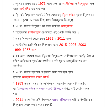
প্রথম ওয়ানডে ম্যাচ
1971
সালে খেলা হ
য়
অস্ট্রেলিয়া
ও
ইংল্যান্ডের
সঙ্গে
এতে
অস্ট্রেলিয়া
জয় লাভ করে
ক্রিকেট বিশ্বকাপে ওয়েস্ট ইন্ডিজ খেলোয়া
ড়
ক্রিস
গেইল
প্রথম দ্বিশতরান
করেন । (2015 সালের বিশ্বকাপে জিম্বাবুয়ের বিরুদ্ধে)
2015 সালের বিশ্বকাপ জ
য়
লাভ করেছিল
অস্ট্রেলিয়া
।
অস্ট্রেলিয়া
নিউজিল্যান্ড
কে হারিয়ে এই খেতাব অর্জন করে ।
ভারত বিশ্বকাপ জেতে দুবার
1983
ও
2011
সালে
অস্ট্রেলিয়া মোট পাঁচবার বিশ্বকাপ জেতে
2015, 2007, 2003,
1999, 1987
সালে
এর আগে 1999 সালের ক্রিকেট বিশ্বকাপের সেমিফাইনালে অস্ট্রেলিয়া ও
দক্ষিণ আফ্রিকার ম্যাচ টাই হয়েছিল । ওই ম্যাচে অস্ট্রেলিয়া জ
য়
লাভ
করেছিল ।
2015 সালের ক্রিকেট বিশ্বকাপে ম্যান অফ দ্যা ম্যাচ
হয়েছিল
অস্ট্রেলিয়ার
মিচেল
স্টার্ক
1983
সালের ভারত প্রথম বিশ্বকাপ জ
য়
লাভ করেন এটি অনুষ্ঠিত
হ
য়
ইংল্যান্ডের
লর্ডসে
ও
ভারত
ওয়েস্ট
ইন্ডিজকে
হারিয়ে এই খেতাব অর্জন
করে
2011
সালের ক্রিকেট বিশ্বকাপে
ভারত
শ্রীলংকাকে
হারিয়ে দ্বিতী
য়
বার
বিশ্বকাপ খেতাব অর্জন করে। খেলাটি