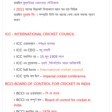
হয়েছিল
মুম্বাইয়ের
ওয়াংখেড়ে
স্টেডিয়ামে
2011
সালের ক্রিকেট বিশ্বকাপে ম্যান অব দ্যা সিরিজ
হয়েছিল
যুবরাজ
সিং
। সম্প্রতি তিনি সব ধরনের খেলা থেকে অবসর গ্রহণ
করেন
ICC - INTERNATIONAL CRICKET COUNCIL
ICC চেয়ারম্যান -
শশাঙ্ক
মনোহর
ICC এর CEO –
মনু
সাহানী
ICC স্থাপিত হ
য়
–
15
জুন
1909
সালে
ICC এর মুখ্যালায় –
দুবাই
,
ইউনাইটেড
আরব
আমিরশাহী
ICC full form –
International cricket council
ICC পূর্বের নাম ছিল –
imperial cricket conference
BCCI-BOARD OF CONTROL FOR CRICKET IN INDIA
BCCI এর চেয়ারম্যান –
সি
কে
খান্না
BCCI এর সম্পূর্ণ নাম –
Board of control for cricket in
India
BCCI স্থাপিত হয় –
1928
সালে