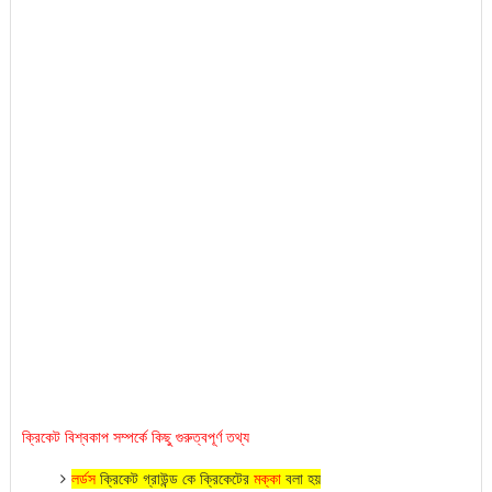
ক্রিকেট বিশ্বকাপ সম্পর্কে কিছু গুরুত্বপূর্ণ তথ্য
লর্ডস
ক্রিকেট গ্রাউন্ড কে ক্রিকেটের
মক্কা
বলা হ
য়